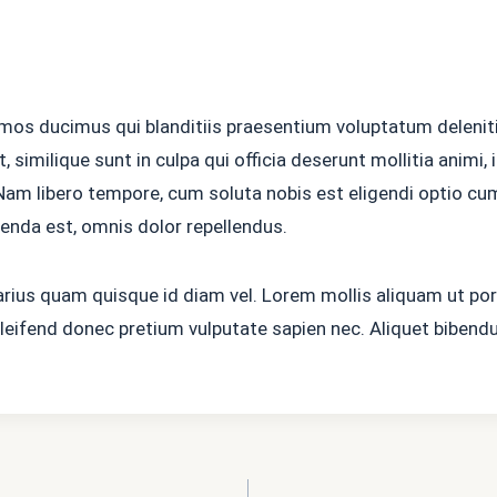
mos ducimus qui blanditiis praesentium voluptatum delenit
, similique sunt in culpa qui officia deserunt mollitia animi
. Nam libero tempore, cum soluta nobis est eligendi optio 
nda est, omnis dolor repellendus.
arius quam quisque id diam vel. Lorem mollis aliquam ut port
ifend donec pretium vulputate sapien nec. Aliquet bibendum