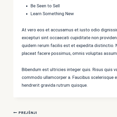
Be Seen to Sell
Learn Something New
At vero eos et accusamus et iusto odio dignissi
excepturi sint occaecati cupiditate non provident
quidem rerum facilis est et expedita distinctio
placeat facere possimus, omnis voluptas assume
Bibendum est ultricies integer quis. Risus quis v
commodo ullamcorper a. Faucibus scelerisque ele
hendrerit gravida rutrum quisque.
Navigacija
PREJŠNJI