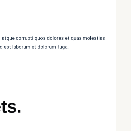
i atque corrupti quos dolores et quas molestias
, id est laborum et dolorum fuga.
ts
.